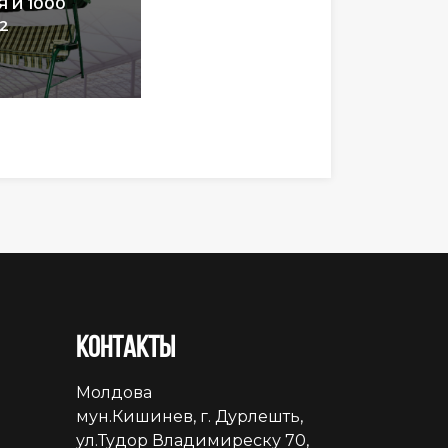
 И 1000
2
Контакты
Молдова
мун.Кишинев, г. Дурлешть,
ул.Тудор Владимиреску 70,