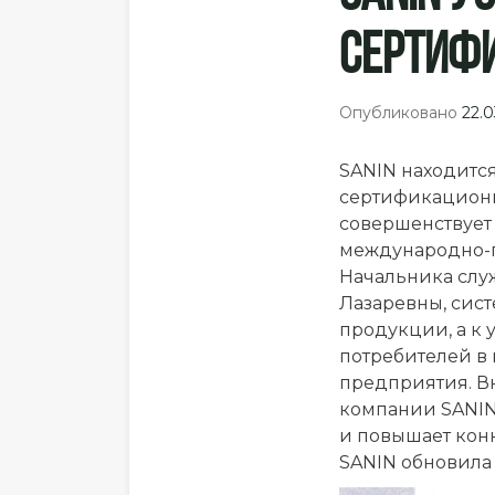
Сертифи
Опубликовано
22.0
SANIN находитс
сертификационн
совершенствует
международно-п
Начальника слу
Лазаревны, сист
продукции, а к 
потребителей в 
предприятия. В
компании SANIN
и повышает конк
SANIN обновила 