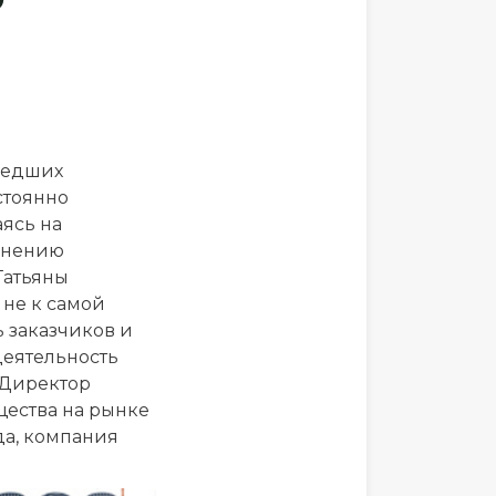
шедших
стоянно
ясь на
мнению
Татьяны
 не к самой
ь заказчиков и
деятельность
 Директор
щества на рынке
да, компания