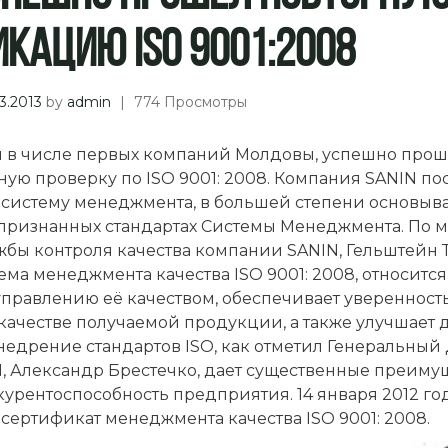
кацию ISO 9001:2008
3.2013
by
admin
|
774 Просмотры
я в числе первых компаний Молдовы, успешно про
ую проверку по ISO 9001: 2008. Компания SANIN по
 систему менеджмента, в большей степени основыва
ризнанных стандартах Системы Менеджмента. По 
жбы контроля качества компании SANIN, Гельштейн 
ема менеджмента качества ISO 9001: 2008, относится
управлению её качеством, обеспечивает уверенност
качестве получаемой продукции, а также улучшает 
недрение стандартов ISO, как отметил Генеральный
, Александр Брестечко, дает существенные преиму
урентоспособность предприятия. 14 января 2012 го
сертификат менеджмента качества ISO 9001: 2008.