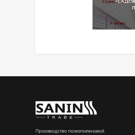
«САДОВ
П
Производство полиэтиленовой