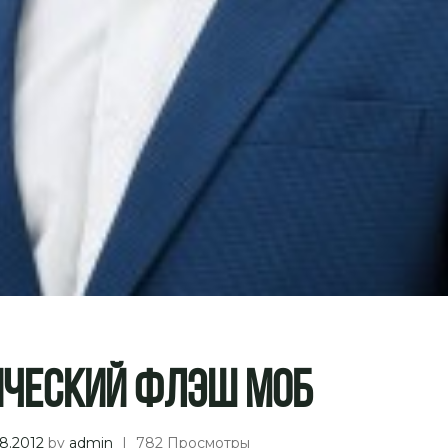
ический Флэш Моб
8.2012
by
admin
|
782 Просмотры