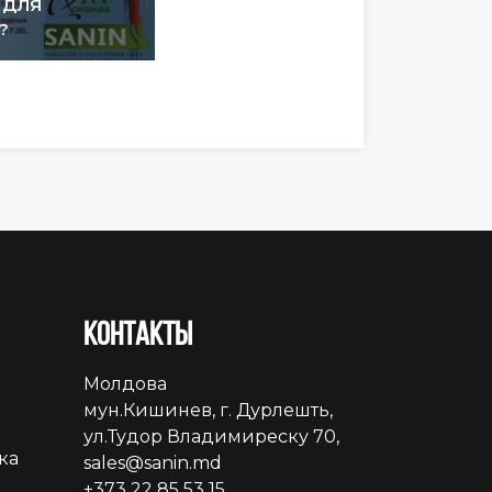
 ДЛЯ
?
Контакты
Молдова
мун.Кишинев, г. Дурлешть,
ул.Тудор Владимиреску 70,
ка
sales@sanin.md
+373 22 85 53 15