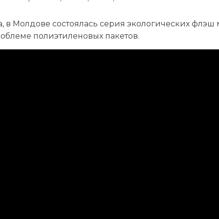
а, в Молдове состоялась серия экологических флэш 
облеме полиэтиленовых пакетов.