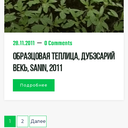
28.11.2011
0 Comments
Образцовая Теплица, Дубэсарий
Векь, Sanin, 2011
Подробнее
Навигация
1
2
Далее