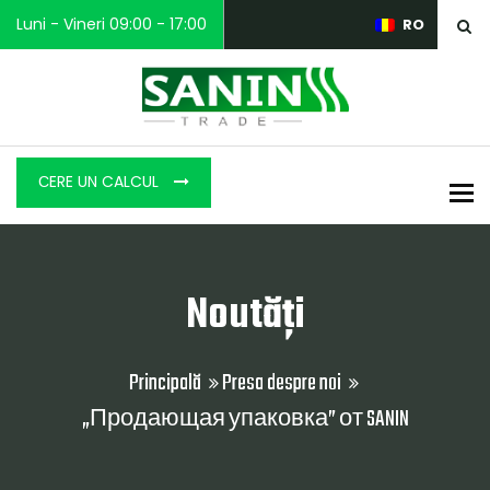
Luni - Vineri 09:00 - 17:00
RO
СERE UN CALCUL
To
Noutăţi
Principală
Presa despre noi
„Продающая упаковка” от SANIN