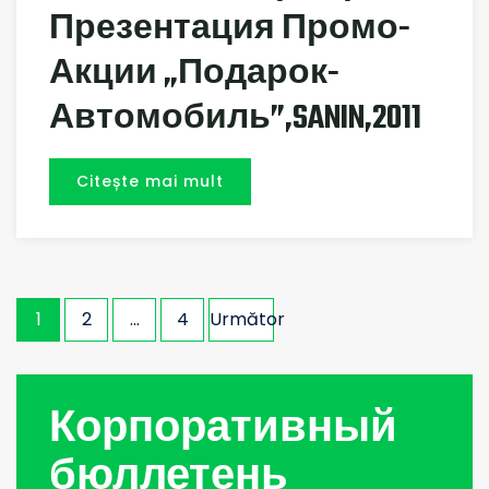
Презентация Промо-
Акции „Подарок-
Автомобиль”,SANIN,2011
Citește mai mult
Navigare
1
2
…
4
Următor
în
articole
Корпоративный
бюллетень