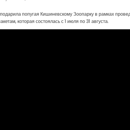
одарила попугая Кишиневскому Зоопарку в рамках провед
етам, которая состоялась с 1 июля по 31 августа.