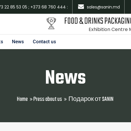
73 22 85 53 05 ; +373 68 760 444 :
sales@sanin.md
FOOD & DRINKS PACKAGIN
Exhibition Centre
ts
News
Contact us
News
Home
Press about us
Подарок от SANIN