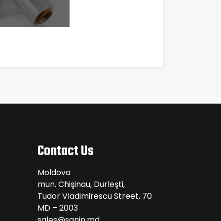
Contact Us
Moldova
mun. Chişinau, Durleşti,
Tudor Vladimirescu Street, 70
MD – 2003
sales@sanin.md