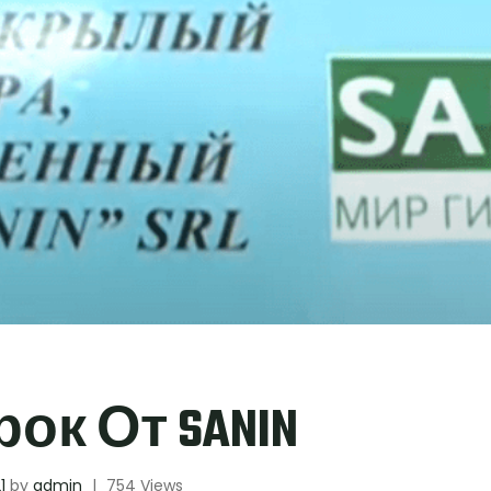
ок От SANIN
1
by
admin
|
754 Views