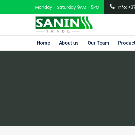
Monday - Saturday 9AM - 5PM
Info: +3
Home
About us
Our Team
Produc